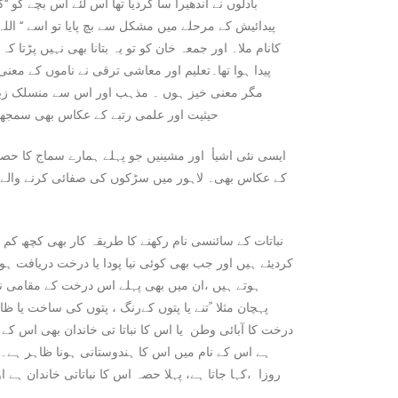
بادلوں نے اندھیرا سا کردیا تھا اس لئے اس بچے کو ‘‘ک
پیدائیش کے مرحلے میں مشکل سے بچ پایا تو اسے ‘‘ اللہ بچا
کانام ملا۔ اور جمعہ خان کو تو یہ بتانا بھی نہیں پڑتا ک
پیدا ہوا تھا۔تعلیم اور معاشی ترقی نے ناموں کے معن
مگر معنی خیز ہوں ۔ مذہب اور اس سے منسلک زبا
حیثیت اور علمی رتبے کے عکاس بھی سمجھے ج
ایسی نئی اشیأ اور مشینیں جو پہلے ہمارے سماج کا ح
کے عکاس بھی۔ لاہور میں سڑکوں کی صفائی کرنے والے 
نباتات کے سائنسی نام رکھنے کا طریقہ کار بھی کچھ کم
کردیئے ہیں اور جب بھی کوئی نیا پودا یا درخت دریافت ہوتا
ہوتے ہیں ،ان میں بھی پہلے اس درخت کے مقامی نا
پہچان مثلا ًتنے یا پتوں کےرنگ ، پتوں کی ساخت یا 
درخت کا آبائی وطن یا اس کا نباتا تی خاندان بھی اس کے نام 
ہے اس کے نام میں اس کا ہندوستانی ہونا ظاہر ہے۔ ا
روزا ،کہا جاتا ہے، پہلا حصہ اس کا نباتاتی خاندان ہے 