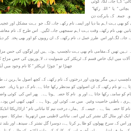
الی’’ کہا جانے لگا، کوئی
ئی ’’ یا ‘‘ اللہ رکھا’’
ہ وہ جمعہ کے بابرکت دن
ی کو بھی بہت اہم بنا دیا اور ایسے نام رکھے جانے لگے جو بہت مشکل اور عجی
نیں بھی نام رکھتے وقت بہت اہم سمجھی جانے لگیں۔ اس طرح کے نام معاش
انے لگےاور اس طرز عمل نے نام رکھنے کے ان رویوں کو اور بھی پختہ کر دیا
صہ نہیں تھیں کےمقامی نام بھی بہت دلچسپ ہوتے ہیں اور لوگوں کی حس مزا
آلات میں ایک خاص قسم کے ٹریکٹر کی شمولیت نے لاہوریوں کی حس مزاح ک
چھیڑا تو ‘‘ چوڑا ٹریکٹر ’’ کا نام وجود میں آیا
 دلچسپ نہیں مگر پودوں اور درختوں کے نام رکھنے کے کچھ اصول ماہرین نے ط
 ہے تو نام رکھنے کے ان اصولوں کو مدنظر رکھا جاتا ہے۔نام کے دو یا زیادہ حص
م کو سامنے رکھا جاتا ہے اور وہ نام کا حصہ ہوتا ہے۔ پھر اس کی کوئی واض
ظاہری ، باطنی خاصیت وغیرہ میں سے کوئی اور ہوتا ہے ۔ کبھی کبھی اس پودے ی
کا حصہ بنتا ہے ۔ جیسے کہ ہمارے درخت نیم کا نباتاتی نام ‘‘ ازاڈاریکٹا انڈیکا ’
یک اور مثال گل نشتر کی لیں اسے نباتاتی لاطینی میں ارتھرینا ۔سٹرکٹا ۔سوب
اور اس کے سرخ پھولوں کو ظاہر کرتا ہے، دوسرا گل نشتر کے سیدھے اور بلند تن
کی طرف اشارہ ہے اور آخری اس کی کارک کی مانند لکڑی کو ظاہر کرتاہے