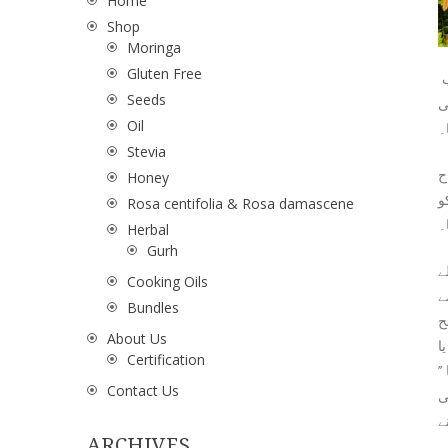
Home
Shop
Moringa
Gluten Free
ب
Seeds
ی
Oil
۔
Stevia
ح
Honey
و
Rosa centifolia & Rosa damascene
۔
Herbal
Gurh
ے
Cooking Oils
ے
Bundles
ح
About Us
ا
Certification
’
Contact Us
ی
ے
ARCHIVES
۔