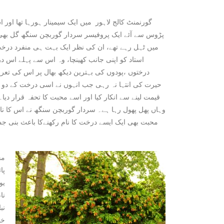
گورنمنٹ کالج لاہور میں ایک سیمینار ہورہا تھا اور 
پڑوس سے آئے ایک پروفیسر سردار گوربچن سنگھ گل بھی ت
میں ٹہل رہے تھے، ان کی نظر ایک بہت ہی منفرد درخت 
استاد کو اپنی جانب کھینچا، وہ اس سے پہلے اس در
درختوں ،پودوں کی بہترین دیکھ بھال پر اس کی تعر
حیرت کی انتہا نہ رہی جب انہوں نے اسی درخت کے دو پود
قیمت لینے سے انکار کیا اور اسے محبت کا تحفہ قرار دیا
وہاں پھل پھول رہا ہے۔ سردار گوربچن سنگھ نے اس کا نام ‘
محبت بھی ایک ایسے درخت کا نام رکھنےکا باعث بنی جس
مح
پا
یو
نا
خا