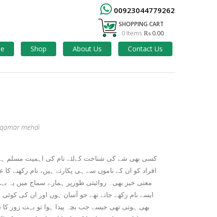
00923044779262
SHOPPING CART
0 Items
₨ 0.00
e
Shop
About Us
Contact Us
qamar mehdi
کسی بھی شے کی شناخت کےلئے نام کی اہمیت مسلم ہے۔
افراد کو ان کے ناموں سے ہی پکارتے ہیں، نام رکھنے کا
معنی خیز بھی۔ روائیتی طورپر ہمارے سماج میں یہ بہت
ایسے نام رکھے جاتے تھے جو آسان ہوں اور ان کی کوئ
بھی ہوتی تھی جیسے جب بچہ پیدا ہوا تو بہت زور کا طو