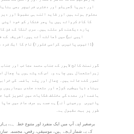
اور دیرپا گھریلو اور دفتری فرنیچر بھی بنایا 
معلوم ہوتے ہیں اور شاید اتنے ہی مضبوط اور دیر 
کا کام کرواتے ہیں یا پھر فنکار کو خود اپنی 
پارے دیکھنے کو ملتے ہیں۔ سری لنکا کے فن کا
ایبی نم) میں ڈھالتے آئے ہیں۔افریقہ کے ف
(ڈائیوس پائیرس کراسی فلورا) نام کا ایک فرد د
گورنمنٹ کالج لاہور کے جناب محمد عجائب اور جناب 
زیراستعمال ہیں چاہے وہ اس کے پتے ہوں یا چھال اس 
تصور کئے جاتے ہیں۔ چھال اور پتے ہاضمہ کی خرابی 
بہنا، ذیابیطس، کوڑھ اور متعدد جلدی بیماریوں وغ
ہاضمے اور معدے کی مختلف شکایات میں تجویز کیا ج
پائیرس ورجینی آنہ) ہے جسے ہم عرف عام میں جاپان
طور پر بہت مقبول ہے۔
برصغیر اپنے آپ میں ایک منفرد اور متنوع خطہ ہے، یہ
کے بے شمار لہجے ہیں، موسیقی، رقص، مجسمہ سازی