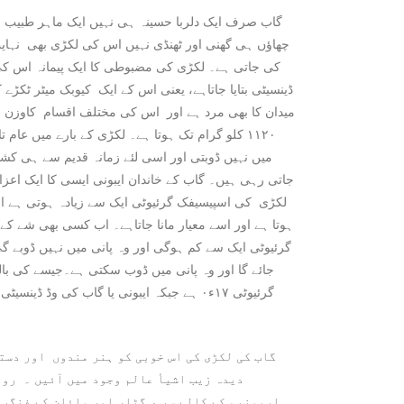
گاب صرف ایک دلربا حسینہ ہی نہیں ایک ماہر طبی
چھاؤں ہی گھنی اور ٹھنڈی نہیں اس کی لکڑی بھی نہای
کی جاتی ہے۔ لکڑی کی مضبوطی کا ایک پیمانہ اس کی
ڈینسیٹی بتایا جاتاہے، یعنی اس کے ایک کیوبک میٹر ٹکڑے
۱۱۲۰ کلو گرام تک ہوتا ہے۔ لکڑی کے بارے میں عام ت
میں نہیں ڈوبتی اور اسی لئے زمانہ قدیم سے ہی کشت
جاتی رہی ہیں۔ گاب کے خاندان ایبونی ایسی کا ایک اعز
ہوتا ہے اور اسے معیار مانا جاتاہے۔ اب کسی بھی شے کے
گرئیوٹی ایک سے کم ہوگی اور وہ پانی میں نہیں ڈوبے گی
گاب کی لکڑی کی اس خوبی کو ہنر مندوں اور دست
دیدہ زیب اشیأ عالم وجود میں آئیں ۔ روا
ہارمونیم کے کالے سر ، گٹار اور وائلن کے فنگر 