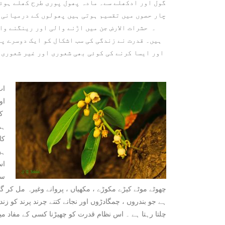
گول اور ادکھلے سے۔ مادہ پھول پوری طرح کھلے ہوئے
چار حصوں میں تقسیم ہوتی ہیں پھولوں کے درمیانی ح
۔ حشرات الارض جن میں اڑنے والی اور رینگنے وا
ہیں۔ قدرت نے زندگی کی سب اشکال کو ایک دوسرے پر
اور ایسا کرنے کی کوئی بھی شعوری اور غیر شعوری 
اب
او
کی
ہو
ہی
اس
سے
چھوٹے موٹے کیڑے مکوڑے ، مکھیاں ، پروانے وغیرہ مل کر گا
ہے جو بندروں ، چمگادڑوں اور نجانے کتنے چرند پرند کو زن
چلتا رہتا ہے ۔ اس نظام قدرت کو چھیڑنا کسی کے مفاد می