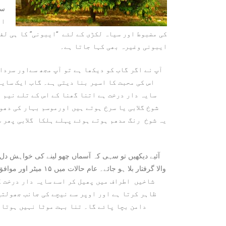
او
کی مضبوط اور سیاہ لکڑی کے لئے ‘‘ایبونی’’ کا ہی ل
ایبونی وغیرہ بھی کہا جاتا ہے۔
آپ نے اگر گاب کو دیکھا ہے تو آپ مجھ سےاور سردا
اس کی محبت کا اسیر بنا دیتی ہے۔ گاب ایک سایہ
سایہ دار درخت ہے اتنا گھنا کے اس کے تلے نیم 
شوخ گلابی یا سرخ ہوتے ہیں اورموسم بہار کی دھو
یہ شوخ رنگ مدھم ہوتے ہوئے پہلے ہلکا گلابی پھر س
آئیے دیکھیں تو سہی کہ آسماں چھو لینے کی خواہش دل
شاخیں اطراف میں پھیل کر اسے سایہ دار درخت ک
ظاہر کرتا ہے اور اوپر سے نیچے کی جانب جھولتی
دامن بچا پائے گا۔ تنا بہت موٹا نہیں ہوتا ع