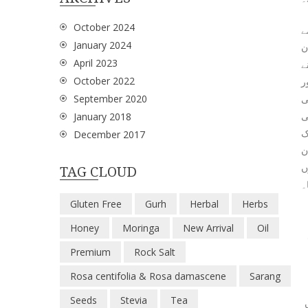
October 2024
ے
January 2024
ن
April 2023
ے
October 2022
ر
September 2020
ی
ی
January 2018
ک
December 2017
ن
ں
TAG CLOUD
۔
Gluten Free
Gurh
Herbal
Herbs
Honey
Moringa
New Arrival
Oil
Premium
Rock Salt
Rosa centifolia & Rosa damascene
Sarang
Seeds
Stevia
Tea