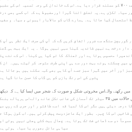
سے ۷۰۰ کو مستند قرار دیا ہے۔اس کے خاندان کی وجہ تسمیہ اس کی مضبو
ر سیاہ لکڑی ہے۔یہ تعلق اتنا گہرا اورمضبوط ہے کہ اب کسی بھی درخ
فظ استعمال کیا جاتا ہے۔ ہمارے گاب کو مالابار ایبونی ، سیاہ و سفید
ر گوربچن سنگھ سے ضرور اتفاق کریں گے کہ آپ کی صرف ایک نظر ہی آپ ک
 دار درخت ہے نہیں شائدیہ کہنا سہی نہیں ہوگا ۔ یہ ایک بہت ہی گھن
اندھیرا محسوس ہوتا ہے اور ٹھنڈک کا تو کیا ہی کہنا۔ اس کے نئے پت
پ میں چمکتے ہوئے بہت دور سے ہی اپنی طرف متوجہ کر لیتے ہیں۔ ان ک
بز اور آخر میں گہرا سبز جسے آپ کاہی بھی کہہ سکتے ہیں ہو جاتا ہے
پتوں کی اس رنگ بازی کو ہی گاب کا حسن مانا گیا ہے
 میں رکھنے والےاس مخروتی شکل و صورت کے شجر میں ایسا کیا ہے کہ دیکھن
والا گرفتار بلا ہو جائے۔ عام حالات میں ۱۵ میٹر اور موافق حالات میں ۳۵ میٹر تک آسمان کی جانب نکل جانے والےاس ہریالے بن
ا درجہ دیتی ہیں مگر اس کا لمبا قد اسے طاقتو ر اور جری کے روپ می
 شاخیں اس کا چہرہ بطور ایک عاجزدوست پیش کرتی ہیں۔اب کون ہوگا ج
موماً دو سے ڈھائی فٹ تک ہوتا ہے۔ چھال بہت کٹی پھٹی نہیں ہوتی او
سیاہی مائل بھوری یا سیاہ ہوتی ہے