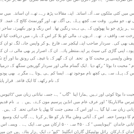
اس میں کئی ملکوں سے آئے اساتذہ اپنے مقالات پڑھ رہے تھے، ان اساتذہ میں س
ھے جو مقررہ وقت سے کچھ پہلے ہی آگئے تھے اور گورنمنٹ کالج کے عمدہ لا
ہر پڑی جو بنا پھولوں کے ہی بہت رنگین تھا۔ اس رنگ و نور بکھیرتے ساحر ن
خت سے واقف نہ تھے۔ انہوں نے مالی کو بلا کر اس کے بارے میں دریافت کیا او
یف بھی کی۔ سردار صاحب اپنے لیکچر سے فارغ ہو کر واپس جانے لگے تو ان ک
ے اپنی گاڑی کی سیٹ پر اپنےمنتظر پائے۔ ان کے اصرار پر بھی مالی نے ان ک
۔ وطن واپسی پر محبت کا وہ تحفہ ان کے گھر کے با غیچے کی رونق بنا اور آج ت
‘ محبت دا بوٹا ’’ رکھ دیا ۔ایک گمنام مالی اور سردار گوربچن سنگھ کے درمیا
 کے پہلے سے ہی کچھ نام موجود تھے۔ ایسا کم ہی ہوتا ہے مگر یہ بھی پودو
کے نام رکھنے کا ایک قاعدہ قرار پایا
بت دا بوٹا کوئی اور نہیں ہمارا اپنا ‘‘گاب ’’ ہے جسے نباتاتی زبان میں ‘‘ڈائیوس
ئیرس مالاباریکا ’’ اور عرف عام میں انڈین پرسیم مون کہتے ہیں ۔ یہ نام قدیم
نانی زبان سے لیا گیا ہے اور اس کے معنی جنت کا پھل یا خدائی تحفہ کے ہیں۔
م کا دوسرا حصہ اس کے آبائی وطن مالا بار کو ظاہر کرتا ہے۔گاب ایک وسیع
نباتاتی خاندان ‘‘ایبونایسی ’’ کے ۴۵۰ سے ۵۰۰ ارکان میں سے ایک ہے ۔ ویسے اس
ندان کےارکان رائل بوٹینیکل گارڈن انگلینڈ ‘‘کیو’’ نے ایک ہزار بتائے ہیں جن میں