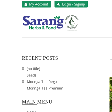
Skip
My Account
Login / Signup
to
content
Sarang Herbs & Fo
Sarang
۔
RECENT POSTS
(no title)
Seeds
Moringa Tea Regular
Moringa Tea Premium
MAIN MENU