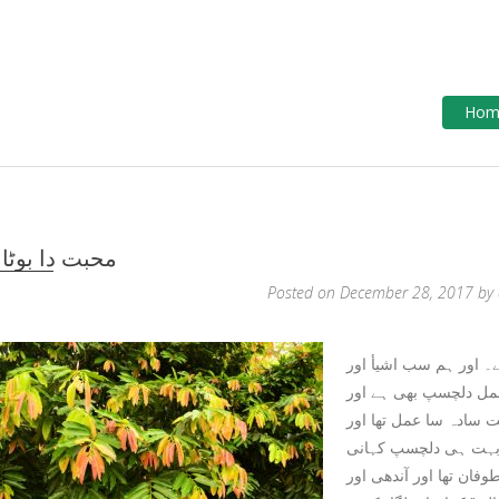
ods
Hom
محبت دا بوٹا
Posted on
December 28, 2017
by
 اور ہم سب اشیأ اور
 عمل دلچسپ بھی ہے اور
 سادہ سا عمل تھا اور
ی بہت ہی دلچسپ کہانی
فان تھا اور آندھی اور