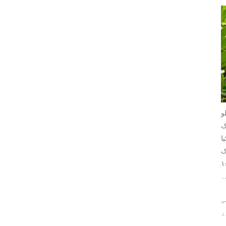
اتی ہے۔ خالص پانی کے ایک کیوبک میٹر کا وزن ۱۰۰۰ کلو
ک
ا
پیسیفک
گرئیوٹی ۱۷ء۰ ہے جبکہ ایبونی یا گاب کی وڈ ڈینسیٹی ۹۶۰ سے ۱۱۲۰ تک ہوتی ہے یعنی اس کی اسپیسیفک گرئیوٹی ۹۶ء۰ سے ۱۲ء۱
۔
ی
ر
ہ