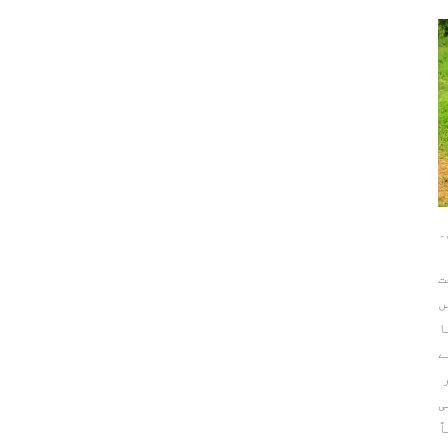
۔
ت
ں
ا
ے
ر
ی
ً