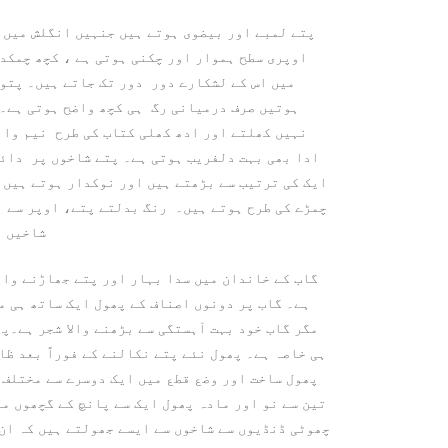
پتے لمبے اور بیضوی ہوتے ہیں جنہیں انگلش میں 
اوپری سطح ہموار اور چکنی ہوتی ہے ، کچھ چمکد
میں اس کے لشکارے دور دور تک جاتے ہیں۔ پتو
ہوتیں صرف درمیانی رگ ہی کچھ واضح ہوتی ہے۔ 
نہیں کھلتے اور ادھ کھلی کتاب کی طرح نیم وا 
ادا بھی بہت دلفریب ہوتی ہے۔ پتے شاخوں پر دائی
ایک کی ترتیب سے بڑھتے ہیں اور نوکدار ہوتے ہیں 
چمڑے کی طرح ہوتے ہیں۔ رنگ بدلتے پتے، اوپر سے ن
شاخیں ا
گاب کے خاندان میں سدا بہار اور پتے جھاڑنے وال
ہے۔ گاب پر دونوں اصناف کے پھول ایک ساتھ ہی م
مگر گاب خود بہت آہستگی سے بڑھنے والا شجر ہے۔پ
ہی خاصہ ہے۔ پھول نئے پتے نکالنے کے فوراً بعد ظا
پھول ساخت اور وضع قطع میں ایک دوسرے سے مختلف 
تین سے نو اور مادہ پھول ایک سے پانچ کے گچھوں م
چھوٹی ڈنڈیوں سے شاخوں سے ایسے جھولتے ہیں کہ ان 