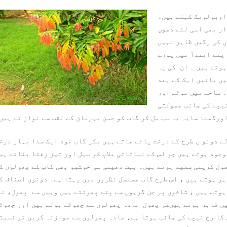
اوبولونگ کہتے ہیں۔
ار بھی اسی لئے دھوپ
ں کی رگیں ظاہر نہیں
پتے ابتدأ میں پورے
ہوتے ہیں ۔ ان کی یہ
ں بائیں ایک کے بعد
۔ ساخت میں موٹے اور
یچے کی جانب جھولتی
ورگھنا سایہ یہ سب مل کر گاب کو حسن مہربان کے لقب سے نواز تے ہیں
ے دونو ں طرح کے درخت پائے جاتے ہیں مگر گاب خود ایک سدا بہار درخ
وجود ہوتے ہیں جو اس کے نباتاتی ملاپ کو سہل اور تیز رفتا بناتے ہی
ھول کریمی سفید ہوتے ہیں۔ بہت دھیمی سی خوشبو بھی گاب کے پھولوں ک
ہر ہوتے ہیں ، اس طرح گاب مسلسل نظروں میں رہتا ہے۔ دونوں اصناف ک
ہوتے ہیں ، شاخوں پر جن گرہوں سے پتے پھوٹتے ہیں وہیں سے پھول، ن
یں ظاہر ہوتے ہیںنر پھول مادہ پھولوں سے چھوٹے ہوتے ہیں اور چھوٹ
کا رخ نیچے کی جانب ہوتا ہے، مادہ پھولوں سے موازنہ کریں تو نسبتا