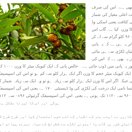
ب بھی ہے، اس کی صرف
ت اعلی معیار کی شمار
 کثافت یعنی اسکی وڈ
 کا وزن کیا ہے۔گاب اس
میدان کا بھی مرد ہے اور اس کی مختلف اقسام کاوزن ۹۶۰ کلو گرام سے لے کر
اثر یہ ہی ہے کہ یہ پانی
یاں لکڑی سے ہی بنائی
از یہ بھی ہے کہ اس کی
لکڑی کی اسپیسیفک گرئیوٹی ایک سے زیادہ ہوتی ہے اور یہ پانی میں ڈوب ج
 ایک کیوبک میٹر حجم کا وزن اگر ایک ہزار کلو سے کم ہو تو اس کی اسپیسیف
 جبکہ اگر اس کا وزن ایک ہزار کلو سے زیادہ ہو تو وہ ایک سے زیادہ شمار کی
جائے گا اور وہ پانی میں ڈوب سکتی ہے۔جیسے کی بالسا نامی ایک درخت کی لکڑی کی وڈ ڈینسیٹی ۱۷۰ ہے یعنی اس کی اس
ہوگی اور اس کا تیرنا مشکل ہے
کاروں نے اپنے ہنر کے اظہار کے لئے خوب استعمال کیا اور طرح طرح ک
ئیتی طور پر گاب یا ایبونی لکڑی سے شطرنج کے سیاہ مہرے، پیانو او
بورڈز وغیرہ شامل ہیں۔ دستکار اس سے مجسمے بناتے ہیں اور بہت عمد