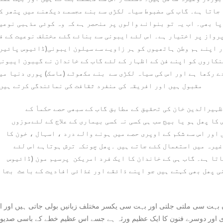
جاتا ہے۔ گاب کی مضبوط سیاہ لکڑی سے بنے مجسمے دیکھنے میں پتھر ک
پا بھی۔ اب یہ تو بنوانے والوں پر منحصر ہے کہ وہ کوئی مذہبی نوعی
پرواز پر اختیار ہے۔ اس لئے ایبونی سے بنائے گئے مختلف نوعیت کے ف
ر اپنے ہم وطن ہاتھیوں کو ہر زاویے سے سیلون ایبونی(ڈائیوس پائیر
نکاروں کو اپنے فن کے اظہار کے لئے گاب کے خاندان نے گیبون ایبون
ے رکھا ہے اور اس کی سیاہ لکڑی سے بنے مکھوٹے (ماسک) پوری دنیا می
مقبول ہیں اور افریقہ کی منفرد ثقافت کی نمائندگی کرتے ہیں
ظہیرالدین خان کی تحقیق کے مطابق گاب کے سبھی حصے حکمأ کے
کا پھل ہو یا بیج سب ہی کسی نہ کسی بیماری کے علاج کے لئےموزوں
اور اس سے شکم کے اوپری حصے میں ہونے والے درد ، اسہال ، خون کا
یرہ میں استعمال کئے جاتے ہیں ۔پھل چونکہ ترش ہوتاہے اس لئے
اتا ہے۔ گاب ہی کے خاندان کا ایک فرد امریکن پرسیم مون (ڈائیوس
ی پھل بھی کہتے ہیں جو اپنے ذائقے اور غذائی افادیت کے باعث بجا
اں بہت سی ملتی جلتی اور بہت سی یکسر مختلف زبانیں بولی جاتی ہیں اور ا
 اور دوسرے فنون کا ایک عظیم ورثہ ہے جسے اس عظیم خطے کے باسی صدیو